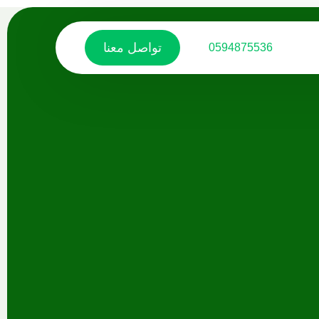
تواصل معنا
0594875536