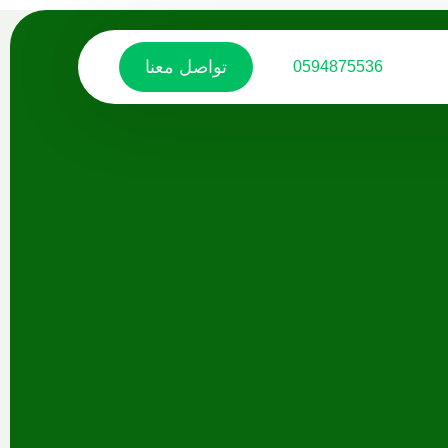
تواصل معنا
0594875536