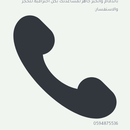
بالدمام والخبر جاهز لمساعدتك بكل احترافية.للحجز
والاستفسار:
0594875536