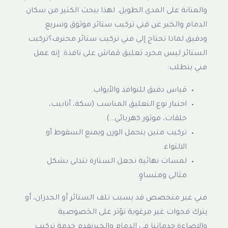
والمتانة على المدى الطويل. لهذا يبحث الكثير من سكان
الدمام والخبر عن فني تركيب ستائر موثوق وسريع
ودقيق.لماذا تحتاج إلى فني تركيب ستائر محترف؟تركيب
الستائر ليس مجرد تعليق قماش على نافذة. إنه عمل
فني يتطلب:
قياس دقيق للنوافذ والأبواب.
اختيار نوع التعليق المناسب (سكة، أنابيب،
حلقات، موتور كهربائي…).
تركيب متين يتحمل الوزن ويمنع السقوط أو
الالتواء.
لمسات نهائية تجعل الستارة تتدلى بشكل
مثالي ومتساوٍ.
فني غير متخصص قد يسبب تلف الستائر أو الجدران، أو
يترك فجوات غير مرغوبة تؤثر على الخصوصية
والإضاءة.خدماتنا في الدمام والخبرنقدم خدمة تركيب